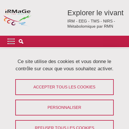
Aller au contenu principal
Gestion des cookies
Explorer le vivant
IRM - EEG - TMS - NIRS -
Métabolomique par RMN
Navigation principale
Navigation principale mobile
Fil d'Ariane
Accueil
Ce site utilise des cookies et vous donne le
contrôle sur ceux que vous souhaitez activer.
Données personnelles : politique
générale de protection des données à
ACCEPTER TOUS LES COOKIES
caractère personnel
PERSONNALISER
Partager sur Facebook
Partager sur LinkedIn
Imprimer
Partager
Partager l'URL de cette page
REFUSER TOUS LES COOKIES