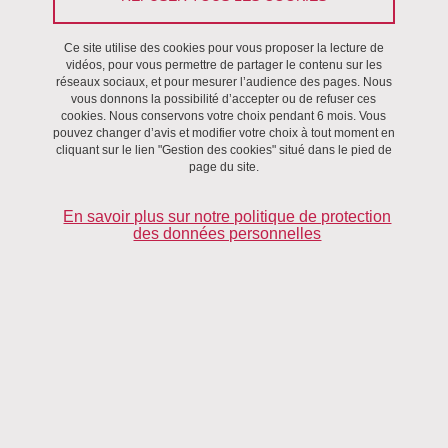
Préambule
Ce site utilise des cookies pour vous proposer la lecture de
Que vous soyez étudiant, membre du personnel, partenaire
vidéos, pour vous permettre de partager le contenu sur les
réseaux sociaux, et pour mesurer l’audience des pages. Nous
externe, fournisseur ou simple visiteur, l’Université Grenoble Alpes
vous donnons la possibilité d’accepter ou de refuser ces
accorde une attention constante à la protection de vos données
cookies. Nous conservons votre choix pendant 6 mois. Vous
pouvez changer d’avis et modifier votre choix à tout moment en
personnelles.
cliquant sur le lien "Gestion des cookies" situé dans le pied de
page du site.
Soucieuse de garantir un haut niveau de conformité, l’Université
Grenoble Alpes place la protection des données au cœur de ses
En savoir plus sur notre politique de protection
priorités. Elle veille en permanence à l’application du Règlement
des données personnelles
(UE) 2016/679 du 27 avril 2016, dit règlement général sur la
protection des données (RGPD), ainsi que de la loi "Informatique
et Libertés" du 6 janvier 1978 dans sa version en vigueur.
La présente politique de protection des données personnelles a
pour objectif de vous informer, de manière claire, accessible et
transparente, sur les traitements mis en œuvre par l’Université
ainsi que sur les droits dont vous disposez à ce sujet.