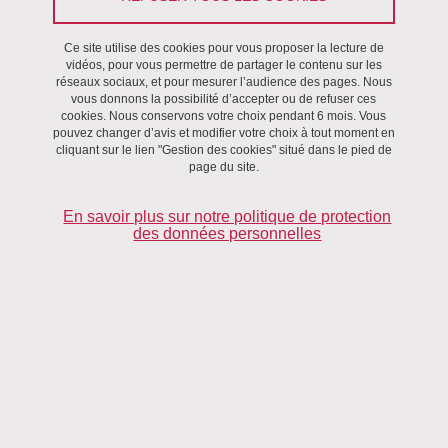
Pour toutes les études sur la personnes humaine, il est nécessaire
de déposer un dossier auprès d'un promoteur qui assure l'étude et
Ce site utilise des cookies pour vous proposer la lecture de
auprès d'un Comité de Protection des Personnes (CPP) qui délivre
vidéos, pour vous permettre de partager le contenu sur les
réseaux sociaux, et pour mesurer l’audience des pages. Nous
ou pas une autorisation à effectuer la recherche. Le CPP qui
vous donnons la possibilité d’accepter ou de refuser ces
examinera votre dossier est maintenant tiré au sort parmi les CPP
cookies. Nous conservons votre choix pendant 6 mois. Vous
pouvez changer d’avis et modifier votre choix à tout moment en
français.
cliquant sur le lien "Gestion des cookies" situé dans le pied de
page du site.
Les promoteurs académiques peuvent être le CHU et l'Inserm.
Veuillez consulter les pages dédiées pour les modalités de dépôts
En savoir plus sur notre politique de protection
des données personnelles
et obtenir les documents à compléter :
Voir la page
investigateurs
de la direction de la Recherche
Clinique (DRC) du CHU de Grenoble
Voir la page
Recherche clinique
de l'Inserm
Voir la page
Éthique
de l'Inserm