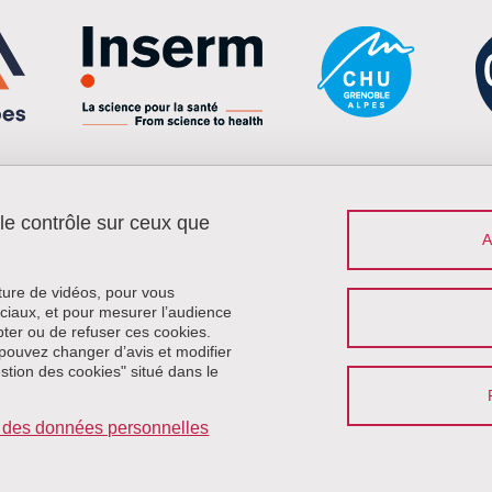
 le contrôle sur ceux que
Menu footer
Contact
Plan du site
Crédits
cture de vidéos, pour vous
Mentions légales
ciaux, et pour mesurer l’audience
ter ou de refuser ces cookies.
Données personnelles
pouvez changer d’avis et modifier
Politique des cookies
estion des cookies" situé dans le
Gestion des cookies
Accessibilité : non conforme
on des données personnelles
Se connecter