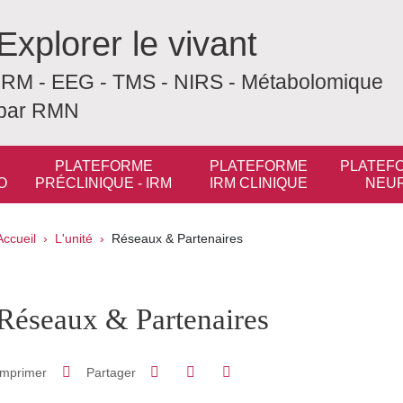
Explorer le vivant
IRM - EEG - TMS - NIRS - Métabolomique
par RMN
PLATEFORME
PLATEFORME
PLATEF
O
PRÉCLINIQUE - IRM
IRM CLINIQUE
NEU
Fil d'Ariane
Accueil
L'unité
Réseaux & Partenaires
pale Sidebar
Réseaux & Partenaires
Partager sur Facebook
Partager sur LinkedIn
Imprimer
Partager
Partager l'URL de cette page